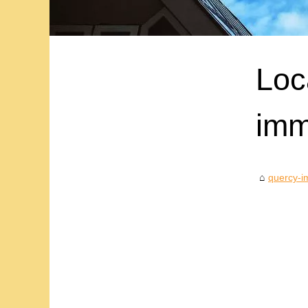
Loc
imm
quercy-i