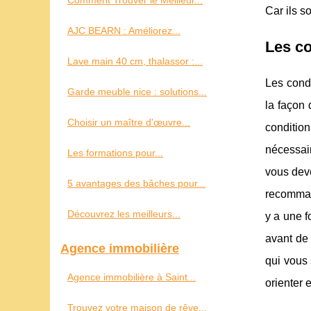
Comment Trouver le Meilleur...
Car ils s
AJC BEARN : Améliorez...
Les co
Lave main 40 cm, thalassor :...
Les cond
Garde meuble nice : solutions...
la façon 
Choisir un maître d'œuvre...
condition
nécessair
Les formations pour...
vous deve
5 avantages des bâches pour...
recommand
Découvrez les meilleurs...
y a une f
avant de 
Agence immobilière
qui vous 
Agence immobilière à Saint...
orienter 
Trouvez votre maison de rêve...