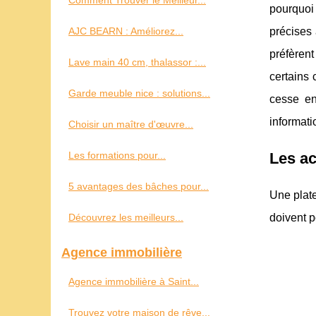
Comment Trouver le Meilleur...
pourquoi
AJC BEARN : Améliorez...
précises 
préfèrent
Lave main 40 cm, thalassor :...
certains
Garde meuble nice : solutions...
cesse en
informati
Choisir un maître d'œuvre...
Les formations pour...
Les ac
5 avantages des bâches pour...
Une plate
Découvrez les meilleurs...
doivent p
Agence immobilière
Agence immobilière à Saint...
Trouvez votre maison de rêve...