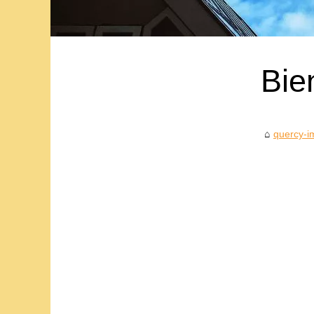
Bie
quercy-i