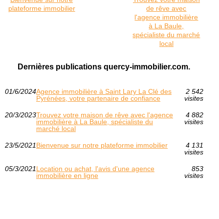
plateforme immobilier
de rêve avec
l'agence immobilière
à La Baule,
spécialiste du marché
local
Dernières publications quercy-immobilier.com.
01/6/2024
Agence immobilière à Saint Lary La Clé des
2 542
Pyrénées, votre partenaire de confiance
visites
20/3/2023
Trouvez votre maison de rêve avec l'agence
4 882
immobilière à La Baule, spécialiste du
visites
marché local
23/5/2021
Bienvenue sur notre plateforme immobilier
4 131
visites
05/3/2021
Location ou achat, l'avis d'une agence
853
immobilière en ligne
visites