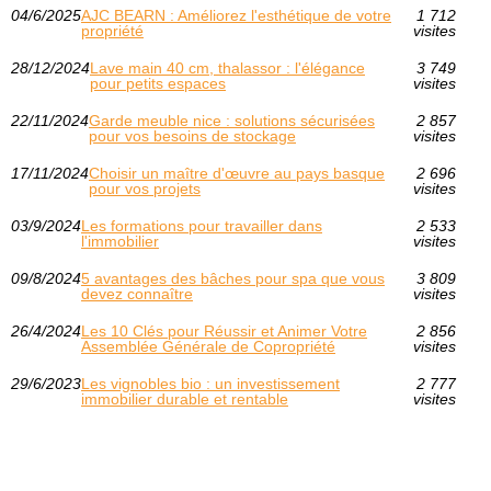
04/6/2025
AJC BEARN : Améliorez l'esthétique de votre
1 712
propriété
visites
28/12/2024
Lave main 40 cm, thalassor : l'élégance
3 749
pour petits espaces
visites
22/11/2024
Garde meuble nice : solutions sécurisées
2 857
pour vos besoins de stockage
visites
17/11/2024
Choisir un maître d'œuvre au pays basque
2 696
pour vos projets
visites
03/9/2024
Les formations pour travailler dans
2 533
l'immobilier
visites
09/8/2024
5 avantages des bâches pour spa que vous
3 809
devez connaître
visites
26/4/2024
Les 10 Clés pour Réussir et Animer Votre
2 856
Assemblée Générale de Copropriété
visites
29/6/2023
Les vignobles bio : un investissement
2 777
immobilier durable et rentable
visites